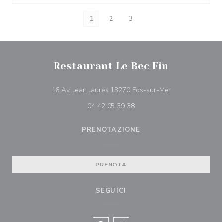
1
2
3
Restaurant Le Bec Fin
((apre una nuova
16 Av. Jean Jaurès 13270 Fos-sur-Mer
04 42 05 39 38
PRENOTAZIONE
PRENOTA
SEGUICI