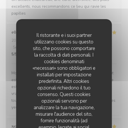
excellents, nous recommandons ce lieu qui ravie les
papilles
elodie
T
Il ristorante e i suoi partner
2026-07-24
- 19:30 - Ospiti 3
utilizzano cookies su questo
Servizio
:
5
/5
Atmosfera
:
5
/5
Cucina
:
5
/5
Qualità / Prezzo
:
sito, che possono comportare
la raccolta di dati personali. I
5
/5
cookies denominati
«necessari» sono obbligatori e
Mon restaurant préféré! De l’accueil jusqu’aux plats, tout
installati per impostazione
est toujours parfait. Le service est irréprochable, l’équipe
predefinita. Altri cookies
est accueillante et professionnelle, et le parking est un
opzionali richiedono il tuo
vrai plus. Merci de nous offrir une telle qualité, c’est
consenso. Questi cookies
opzionali servono per
toujours un plaisir de venir chez vous. Je recommande les
analizzare la tua navigazione,
yeux fermés !
misurare l'audience del sito,
fornire funzionalità (ad
sonia
Z
esempio, legate ai social