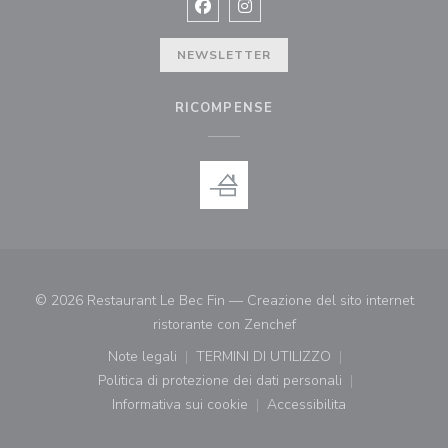
Facebook ((apre una nuova finestra)
Instagram ((apre una nuova fi
NEWSLETTER
RICOMPENSE
© 2026 Restaurant Le Bec Fin — Creazione del sito internet
((apre una nuova finestr
ristorante con
Zenchef
Note legali
TERMINI DI UTILIZZO
((apre una nuova finestra))
((apre una nuova finestra))
Politica di protezione dei dati personali
((apre una nuova finestra))
Informativa sui cookie
Accessibilita
((apre una nuova finestra))
((apre una nuova finest