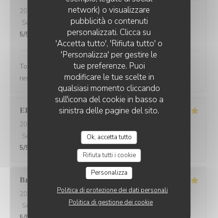
network) o visualizzare
2026-07-22
- 13:00 - Ospiti 2
RESTAURANT LE BEC FIN
pubblicità o contenuti
Servizio
:
5
/5
Atmosfera
:
5
/5
Cucina
:
5
/5
Qualità / Prezzo
:
personalizzati. Clicca su
5
/5
'Accetta tutto', 'Rifiuta tutto' o
'Personalizza' per gestire le
tue preferenze. Puoi
Tout était très bon et original. Je recommande ce
modificare le tue scelte in
restaurant.
qualsiasi momento cliccando
sull'icona del cookie in basso a
sinistra delle pagine del sito.
Elisabeth
C
2026-07-10
- 20:00 - Ospiti 2
Servizio
:
5
/5
Atmosfera
:
5
/5
Cucina
:
5
/5
Qualità / Prezzo
:
Ok, accetta tutto
5
/5
Rifiuta tutti i cookie
Personalizza
Branko
R
Politica di protezione dei dati personali
2026-07-03
- 12:00 - Ospiti 2
Politica di gestione dei cookie
Servizio
:
5
/5
Atmosfera
:
5
/5
Cucina
:
5
/5
Qualità / Prezzo
:
5
/5