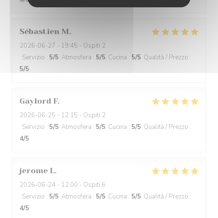
Sébastien
M
2026-06-27
- 19:45 - Ospiti 2
Servizio
:
5
/5
Atmosfera
:
5
/5
Cucina
:
5
/5
Qualità / Prezzo
:
5
/5
Gaylord
F
2026-06-25
- 12:15 - Ospiti 2
Servizio
:
5
/5
Atmosfera
:
5
/5
Cucina
:
5
/5
Qualità / Prezzo
:
4
/5
jerome
L
2026-06-24
- 12:00 - Ospiti 6
Servizio
:
5
/5
Atmosfera
:
5
/5
Cucina
:
5
/5
Qualità / Prezzo
:
4
/5