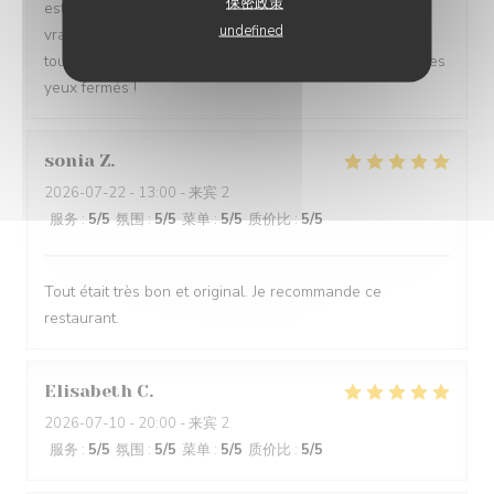
保密政策
est accueillante et professionnelle, et le parking est un
undefined
vrai plus. Merci de nous offrir une telle qualité, c’est
toujours un plaisir de venir chez vous. Je recommande les
yeux fermés !
sonia
Z
2026-07-22
- 13:00 - 来宾 2
服务
:
5
/5
氛围
:
5
/5
菜单
:
5
/5
质价比
:
5
/5
Tout était très bon et original. Je recommande ce
restaurant.
Elisabeth
C
2026-07-10
- 20:00 - 来宾 2
服务
:
5
/5
氛围
:
5
/5
菜单
:
5
/5
质价比
:
5
/5