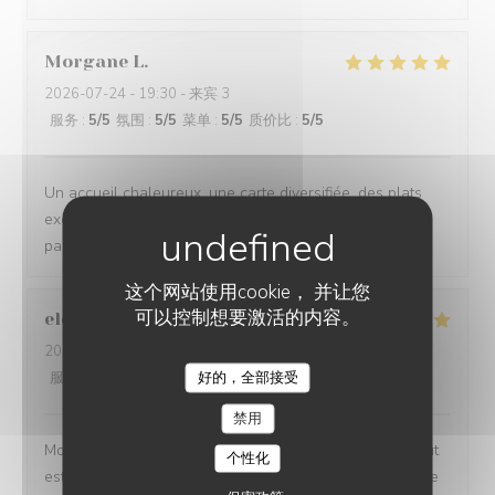
Morgane
L
2026-07-24
- 19:30 - 来宾 3
服务
:
5
/5
氛围
:
5
/5
菜单
:
5
/5
质价比
:
5
/5
Un accueil chaleureux, une carte diversifiée, des plats
excellents, nous recommandons ce lieu qui ravie les
papilles
这个网站使用cookie， 并让您
可以控制想要激活的内容。
elodie
T
2026-07-24
- 19:30 - 来宾 3
好的，全部接受
服务
:
5
/5
氛围
:
5
/5
菜单
:
5
/5
质价比
:
5
/5
RESTAURANT LE BEC FIN
禁用
Mon restaurant préféré! De l’accueil jusqu’aux plats, tout
个性化
est toujours parfait. Le service est irréprochable, l’équipe