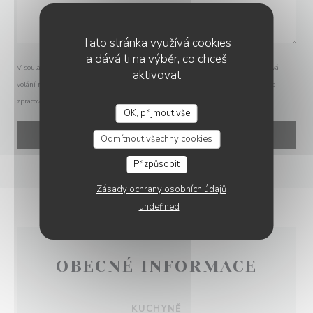
Tato stránka využívá cookies
a dává ti na výběr, co chceš
V souladu se zákonem o ochraně spotřebitele máte právo odmítnout marketingová
aktivovat
volání registrací v Robinsonově seznamu:
robinsonseznam.cz
. Pro více informací o
zpracování vašich údajů si přečtěte naše
zásady ochrany osobních údajů
.
OK, přijmout vše
RESTAURANT LE BEC FIN
Odmítnout všechny cookies
Přizpůsobit
Zásady ochrany osobních údajů
undefined
OBECNÉ INFORMACE
KUCHYNĚ