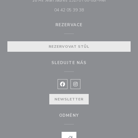
16 Av. Jean Jaurès 13270 Fos-sur-Mer
04 42 05 39 38
REZERVACE
REZERVOVAT STŮL
SLEDUJTE NÁS
Facebook ((otevře se v novém okně
Instagram ((otevře se v nové
NEWSLETTER
ODMĚNY