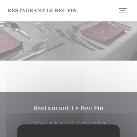
Πίνακας διαχείρισης "Μπισκότων" (Cookies)
RESTAURANT LE BEC FIN
Restaurant Le Bec Fin
((ανοίγει σε νέο
16 Av. Jean Jaurès 13270 Fos-sur-Mer
04 42 05 39 38