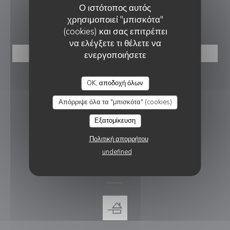
Ο ιστότοπος αυτός
ΚΡΆΤΗΣΗ
χρησιμοποιεί "μπισκότα"
(cookies) και σας επιτρέπει
να ελέγξετε τι θέλετε να
ενεργοποιήσετε
ΚΆΝΤΕ ΚΡΆΤΗΣΗ ΤΡΑΠΕΖΙΟΎ
RESTAURANT LE BEC FIN
ΑΚΟΛΟΥΘΉΣΤΕ ΜΑΣ
OK, αποδοχή όλων
Απόρριψε όλα τα "μπισκότα" (cookies)
Εξατομίκευση
Facebook ((ανοίγει σε νέο παράθυρ
Instagram ((ανοίγει σε νέο π
Πολιτική απορρήτου
ΕΝΗΜΕΡΩΤΙΚΌ ΔΕΛΤΊΟ
undefined
ΑΝΤΑΜΟΙΒΈΣ