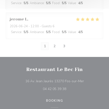
Service
:
5
/5
Ambiance
:
5
/5
Food
:
5
/5
Value
:
4
/5
jerome
L
2026-06-24
- 12:00 - Guests 6
Service
:
5
/5
Ambiance
:
5
/5
Food
:
5
/5
Value
:
4
/5
1
2
3
Restaurant Le Bec Fin
((opens in a ne
16 Av. Jean Jaurès 13270 Fos-sur-Mer
04 42 05 39 38
BOOKING