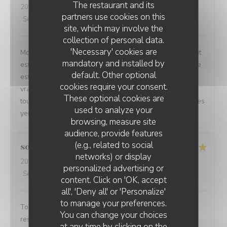
The restaurant and its
2026-07-24
- 19:30 - Guests 3
partners use cookies on this
Service
:
5
/5
Ambiance
:
5
/5
Food
:
5
/5
Value
:
5
/5
site, which may involve the
collection of personal data.
'Necessary' cookies are
Mon restaurant préféré! De l’accueil jusqu’aux plats, tout
mandatory and installed by
est toujours parfait. Le service est irréprochable, l’équipe
default. Other optional
est accueillante et professionnelle, et le parking est un
cookies require your consent.
vrai plus. Merci de nous offrir une telle qualité, c’est
These optional cookies are
toujours un plaisir de venir chez vous. Je recommande les
used to analyze your
yeux fermés !
browsing, measure site
audience, provide features
(e.g., related to social
sonia
Z
networks) or display
2026-07-22
- 13:00 - Guests 2
personalized advertising or
RESTAURANT LE BEC FIN
Service
:
5
/5
Ambiance
:
5
/5
Food
:
5
/5
Value
:
5
/5
content. Click on 'OK, accept
all', 'Deny all' or 'Personalize'
to manage your preferences.
Tout était très bon et original. Je recommande ce
You can change your choices
restaurant.
at any time by clicking on the