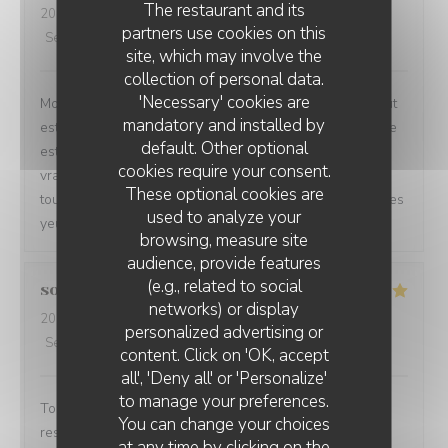
The restaurant and its
2026-07-24
- 19:30 - Guests 3
partners use cookies on this
Service
:
5
/5
Ambiance
:
5
/5
Food
:
5
/5
Value
:
5
/5
site, which may involve the
collection of personal data.
'Necessary' cookies are
Mon restaurant préféré! De l’accueil jusqu’aux plats, tout
mandatory and installed by
est toujours parfait. Le service est irréprochable, l’équipe
default. Other optional
est accueillante et professionnelle, et le parking est un
cookies require your consent.
vrai plus. Merci de nous offrir une telle qualité, c’est
These optional cookies are
toujours un plaisir de venir chez vous. Je recommande les
used to analyze your
yeux fermés !
browsing, measure site
audience, provide features
(e.g., related to social
sonia
Z
networks) or display
2026-07-22
- 13:00 - Guests 2
personalized advertising or
RESTAURANT LE BEC FIN
Service
:
5
/5
Ambiance
:
5
/5
Food
:
5
/5
Value
:
5
/5
content. Click on 'OK, accept
all', 'Deny all' or 'Personalize'
to manage your preferences.
Tout était très bon et original. Je recommande ce
You can change your choices
restaurant.
at any time by clicking on the