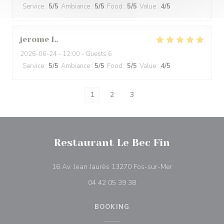
Service
:
5
/5
Ambiance
:
5
/5
Food
:
5
/5
Value
:
4
/5
jerome
L
2026-06-24
- 12:00 - Guests 6
Service
:
5
/5
Ambiance
:
5
/5
Food
:
5
/5
Value
:
4
/5
1
2
3
Restaurant Le Bec Fin
((opens in a ne
16 Av. Jean Jaurès 13270 Fos-sur-Mer
04 42 05 39 38
BOOKING