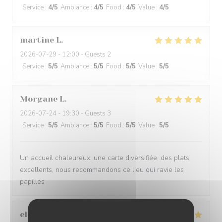
Service
:
4
/5
Ambiance
:
4
/5
Food
:
4
/5
Value
:
4
/5
martine
L
2026-07-29
- 12:00 - Guests 2
Service
:
5
/5
Ambiance
:
5
/5
Food
:
5
/5
Value
:
5
/5
Morgane
L
2026-07-24
- 19:30 - Guests 3
Service
:
5
/5
Ambiance
:
5
/5
Food
:
5
/5
Value
:
5
/5
Un accueil chaleureux, une carte diversifiée, des plats
excellents, nous recommandons ce lieu qui ravie les
papilles
elodie
T