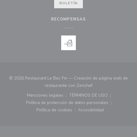
BOLETÍN
RECOMPENSAS
© 2026 Restaurant Le Bec Fin — Creación de página web de
((abre en una nueva ve
restaurante con
Zenchef
Menciones legales
TÉRMINOS DE USO
((abre en una nueva ventana))
((abre en una nueva ven
Política de protección de datos personales
((abre en una nueva ventana))
Política de cookies
Accesibilidad
((abre en una nueva ventana))
((abre en una nueva ven