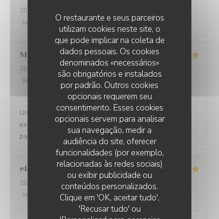
2026-07-29
- 12:00 - guests 2
O restaurante e seus parceiros
service
:
5
/5
ambience
:
5
/5
menu
:
5
/5
quality_price
:
5
/5
utilizam cookies neste site, o
que pode implicar na coleta de
dados pessoais. Os cookies
Morgane
L
denominados «necessários»
2026-07-24
- 19:30 - guests 3
são obrigatórios e instalados
service
:
5
/5
ambience
:
5
/5
menu
:
5
/5
quality_price
:
5
/5
por padrão. Outros cookies
opcionais requerem seu
consentimento. Esses cookies
Un accueil chaleureux, une carte diversifiée, des plats
opcionais servem para analisar
excellents, nous recommandons ce lieu qui ravie les
sua navegação, medir a
papilles
audiência do site, oferecer
funcionalidades (por exemplo,
relacionadas às redes sociais)
elodie
T
ou exibir publicidade ou
2026-07-24
- 19:30 - guests 3
conteúdos personalizados.
service
:
5
/5
ambience
:
5
/5
menu
:
5
/5
quality_price
:
5
/5
RESTAURANT LE BEC FIN
Clique em 'OK, aceitar tudo',
'Recusar tudo' ou