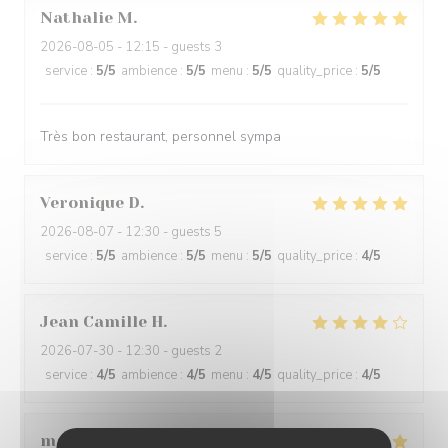
Nathalie
M
2026-08-05
- 12:15 - guests 3
service
:
5
/5
ambience
:
5
/5
menu
:
5
/5
quality_price
:
5
/5
Très bon restaurant, personnel sympa
Veronique
D
2026-08-07
- 12:30 - guests 5
service
:
5
/5
ambience
:
5
/5
menu
:
5
/5
quality_price
:
4
/5
Jean Camille
H
2026-07-30
- 12:30 - guests 2
service
:
4
/5
ambience
:
4
/5
menu
:
4
/5
quality_price
:
4
/5
martine
L