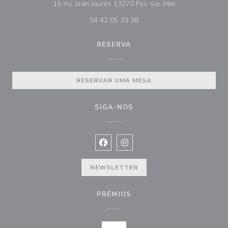
((abre numa nova
16 Av. Jean Jaurès 13270 Fos-sur-Mer
04 42 05 39 38
RESERVA
RESERVAR UMA MESA
SIGA-NOS
Facebook ((abre numa nova janela))
Instagram ((abre numa nova ja
NEWSLETTER
PRÉMIOS