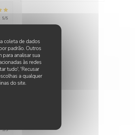
:
5
/5
 na coleta de dados
 por padrão. Outros
 para analisar sua
lacionadas às redes
:
5
/5
ar tudo', 'Recusar
 escolhas a qualquer
nas do site.
 de
:
5
/5