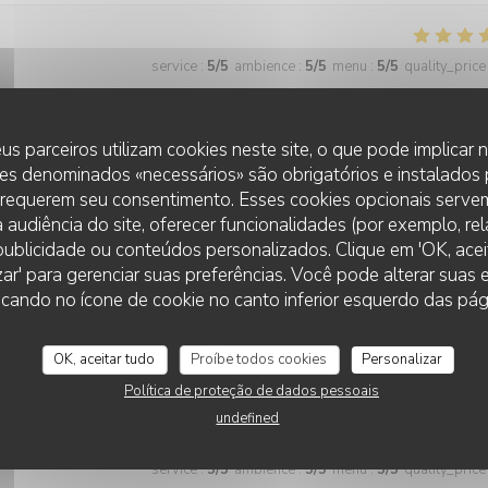
service
:
5
/5
ambience
:
5
/5
menu
:
5
/5
quality_price
ats excellents, nous recommandons ce lieu qui ravie les papilles
us parceiros utilizam cookies neste site, o que pode implicar
es denominados «necessários» são obrigatórios e instalados
 requerem seu consentimento. Esses cookies opcionais servem
 audiência do site, oferecer funcionalidades (por exemplo, re
service
:
5
/5
ambience
:
5
/5
menu
:
5
/5
quality_price
r publicidade ou conteúdos personalizados. Clique em 'OK, aceit
zar' para gerenciar suas preferências. Você pode alterar suas
RESTAURANT LE BEC FIN
cando no ícone de cookie no canto inferior esquerdo das pági
tout est toujours parfait. Le service est irréprochable, l’équipe est
rai plus. Merci de nous offrir une telle qualité, c’est toujours un plaisir
OK, aceitar tudo
Proíbe todos cookies
Personalizar
Política de proteção de dados pessoais
undefined
service
:
5
/5
ambience
:
5
/5
menu
:
5
/5
quality_price