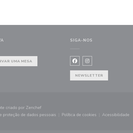
VA
SIGA-NOS
 janela))
RVAR UMA MESA
Facebook ((abre numa nova j
Instagram ((abre numa 
NEWSLETTER
((abre numa nova janela))
te criado por
Zenchef
de proteção de dados pessoais
Política de cookies
Acessibilidade
))
((abre numa nova janela))
((abre numa nova janela))
((abre nu