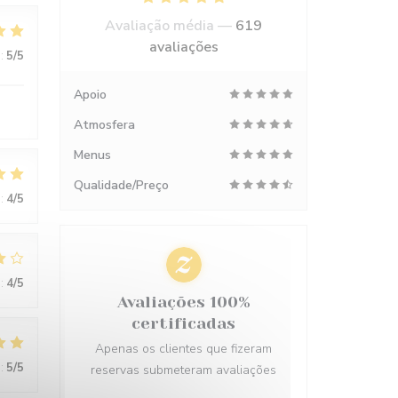
Avaliação média —
619
avaliações
:
5
/5
Apoio
Atmosfera
Menus
Qualidade/Preço
:
4
/5
:
4
/5
Avaliações 100%
certificadas
Apenas os clientes que fizeram
:
5
/5
reservas submeteram avaliações