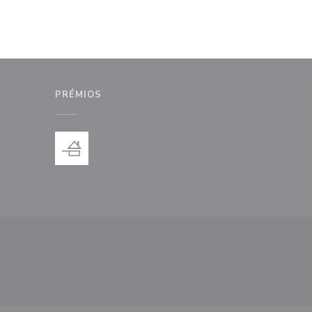
PRÉMIOS
anela))
nova janela))
ma nova janela))