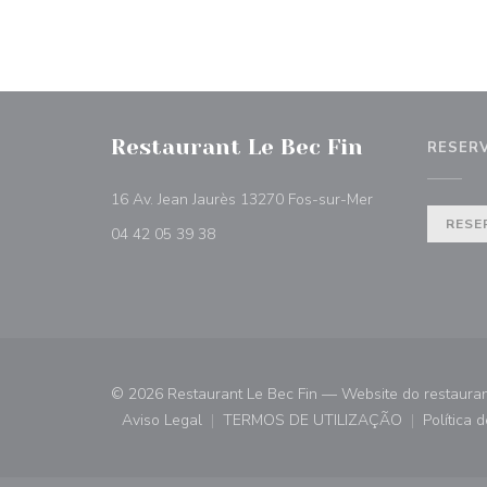
Restaurant Le Bec Fin
RESER
((abre numa nova
16 Av. Jean Jaurès 13270 Fos-sur-Mer
RESE
04 42 05 39 38
© 2026 Restaurant Le Bec Fin — Website do restauran
Aviso Legal
TERMOS DE UTILIZAÇÃO
Política 
((abre numa nova janela))
((abre numa nova janela