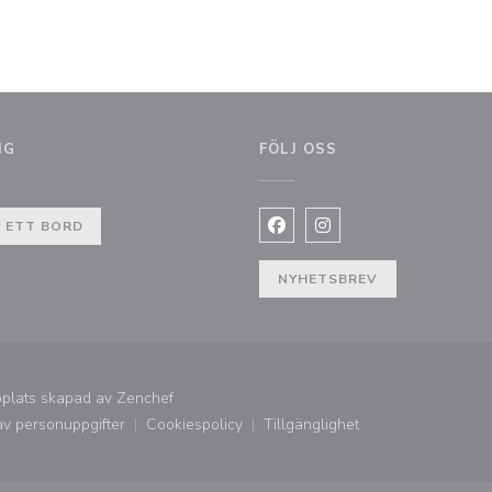
NG
FÖLJ OSS
t fönster))
 ETT BORD
Facebook ((öppnas i ett nytt
Instagram ((öppnas i et
NYHETSBREV
((öppnas i ett nytt fönster))
bplats skapad av
Zenchef
av personuppgifter
Cookiespolicy
Tillgänglighet
((öppnas i ett nytt fönster))
((öppnas i ett nytt fönster))
((öppnas i ett nytt fönster))