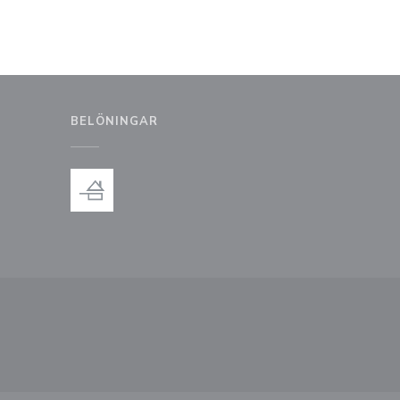
BELÖNINGAR
 fönster))
t nytt fönster))