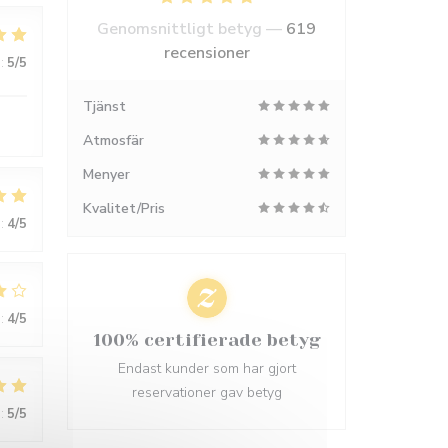
Genomsnittligt betyg —
619
recensioner
:
5
/5
Tjänst
Atmosfär
Menyer
Kvalitet/Pris
:
4
/5
:
4
/5
100% certifierade betyg
Endast kunder som har gjort
reservationer gav betyg
:
5
/5