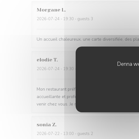
Morgane
L
2026-07-24
- 19:30 - guests 3
Un accueil chaleureux, une carte diversifiée, des pl
elodie
T
Denna web
2026-07-24
- 19:30 - guests 3
Mon restaurant préféré! De l’accueil jusqu’aux plats, 
accueillante et professionnelle, et le parking est un v
venir chez vous. Je recommande les yeux fermés !
sonia
Z
2026-07-22
- 13:00 - guests 2