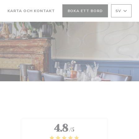
R
KARTA OCH KONTAKT
BOKA ETT BORD
SV
4.8
/5