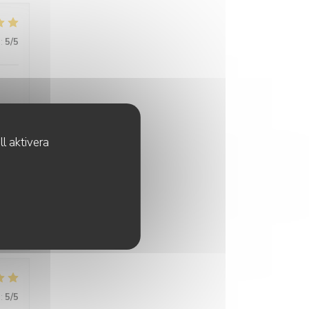
:
5
/5
l aktivera
:
5
/5
 de
:
5
/5