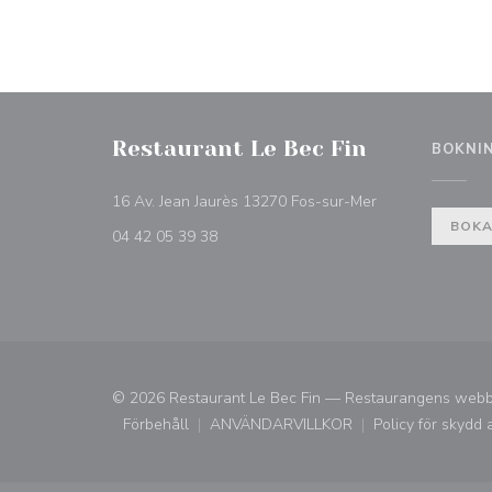
Restaurant Le Bec Fin
BOKNI
((öppnas i ett nyt
16 Av. Jean Jaurès 13270 Fos-sur-Mer
BOKA
04 42 05 39 38
© 2026 Restaurant Le Bec Fin — Restaurangens web
Förbehåll
ANVÄNDARVILLKOR
Policy för skydd 
((öppnas i ett nytt fönster))
((öppnas i ett nytt fönster))