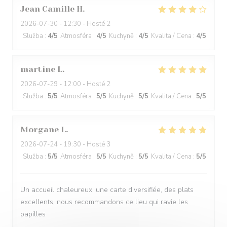
Jean Camille
H
2026-07-30
- 12:30 - Hosté 2
Služba
:
4
/5
Atmosféra
:
4
/5
Kuchyně
:
4
/5
Kvalita / Cena
:
4
/5
martine
L
2026-07-29
- 12:00 - Hosté 2
Služba
:
5
/5
Atmosféra
:
5
/5
Kuchyně
:
5
/5
Kvalita / Cena
:
5
/5
Morgane
L
2026-07-24
- 19:30 - Hosté 3
Služba
:
5
/5
Atmosféra
:
5
/5
Kuchyně
:
5
/5
Kvalita / Cena
:
5
/5
Un accueil chaleureux, une carte diversifiée, des plats
excellents, nous recommandons ce lieu qui ravie les
papilles