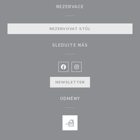
REZERVACE
REZERVOVAT STŮL
SLEDUJTE NÁS
Facebook ((otevře se v novém okně
Instagram ((otevře se v nové
NEWSLETTER
ODMĚNY