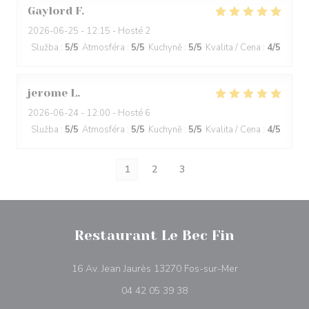
Gaylord
F
2026-06-25
- 12:15 - Hosté 2
Služba
:
5
/5
Atmosféra
:
5
/5
Kuchyně
:
5
/5
Kvalita / Cena
:
4
/5
jerome
L
2026-06-24
- 12:00 - Hosté 6
Služba
:
5
/5
Atmosféra
:
5
/5
Kuchyně
:
5
/5
Kvalita / Cena
:
4
/5
1
2
3
Restaurant Le Bec Fin
((otevře se v no
16 Av. Jean Jaurès 13270 Fos-sur-Mer
04 42 05 39 38