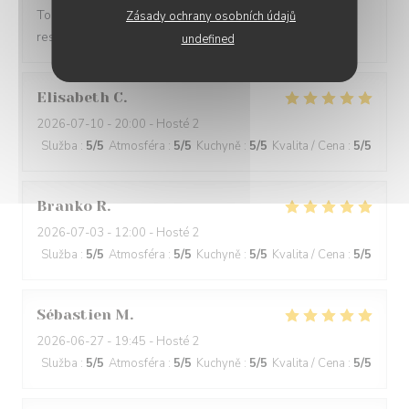
Tout était très bon et original. Je recommande ce
Zásady ochrany osobních údajů
restaurant.
undefined
Elisabeth
C
2026-07-10
- 20:00 - Hosté 2
Služba
:
5
/5
Atmosféra
:
5
/5
Kuchyně
:
5
/5
Kvalita / Cena
:
5
/5
Branko
R
2026-07-03
- 12:00 - Hosté 2
Služba
:
5
/5
Atmosféra
:
5
/5
Kuchyně
:
5
/5
Kvalita / Cena
:
5
/5
Sébastien
M
2026-06-27
- 19:45 - Hosté 2
Služba
:
5
/5
Atmosféra
:
5
/5
Kuchyně
:
5
/5
Kvalita / Cena
:
5
/5