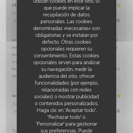
utilizan cookies en este sitio, lo
elodie
T
que puede implicar la
2026-07-24
- 19:30 - Invitados 3
recopilación de datos
personales. Las cookies
Servicio
:
5
/5
Ambiente
:
5
/5
Menú
:
5
/5
Calidad / Precio
:
5
/5
denominadas «necesarias» son
obligatorias y se instalan por
Mon restaurant préféré! De l’accueil jusqu’aux plats, tout
defecto. Otras cookies
est toujours parfait. Le service est irréprochable, l’équipe
opcionales requieren su
est accueillante et professionnelle, et le parking est un
consentimiento. Estas cookies
vrai plus. Merci de nous offrir une telle qualité, c’est
opcionales sirven para analizar
su navegación, medir la
toujours un plaisir de venir chez vous. Je recommande les
audiencia del sitio, ofrecer
yeux fermés !
funcionalidades (por ejemplo,
relacionadas con redes
sonia
Z
sociales) o mostrar publicidad
o contenidos personalizados.
2026-07-22
- 13:00 - Invitados 2
RESTAURANT LE BEC FIN
Haga clic en 'Aceptar todo',
Servicio
:
5
/5
Ambiente
:
5
/5
Menú
:
5
/5
Calidad / Precio
:
5
/5
'Rechazar todo' o
'Personalizar' para gestionar
sus preferencias. Puede
Tout était très bon et original. Je recommande ce