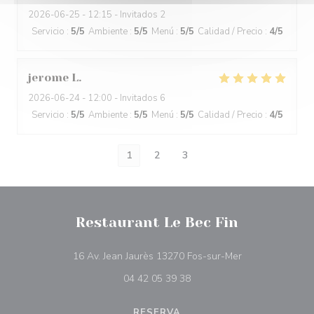
2026-06-25
- 12:15 - Invitados 2
Servicio
:
5
/5
Ambiente
:
5
/5
Menú
:
5
/5
Calidad / Precio
:
4
/5
jerome
L
2026-06-24
- 12:00 - Invitados 6
Servicio
:
5
/5
Ambiente
:
5
/5
Menú
:
5
/5
Calidad / Precio
:
4
/5
1
2
3
Restaurant Le Bec Fin
((abre en una n
16 Av. Jean Jaurès 13270 Fos-sur-Mer
04 42 05 39 38
RESERVA