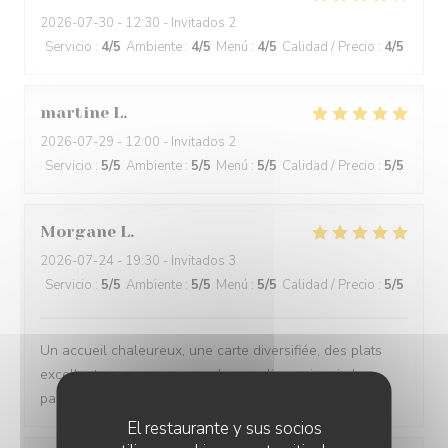
2026-07-30
- 12:30 - Invitados 2
Servicio
:
4
/5
Ambiente
:
4
/5
Menú
:
4
/5
Calidad / Precio
:
4
/5
martine
L
2026-07-29
- 12:00 - Invitados 2
Servicio
:
5
/5
Ambiente
:
5
/5
Menú
:
5
/5
Calidad / Precio
:
5
/5
Morgane
L
2026-07-24
- 19:30 - Invitados 3
Servicio
:
5
/5
Ambiente
:
5
/5
Menú
:
5
/5
Calidad / Precio
:
5
/5
Un accueil chaleureux, une carte diversifiée, des plats
excellents, nous recommandons ce lieu qui ravie les
papilles
El restaurante y sus socios