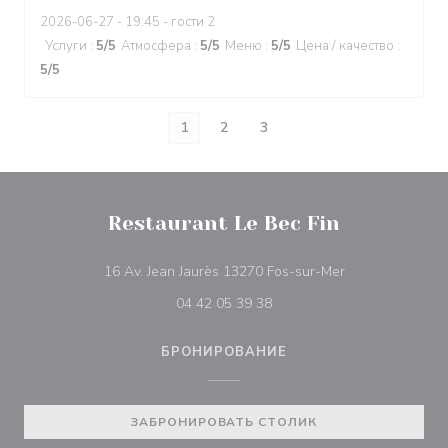
2026-06-27
- 19:45 - гости 2
Услуги
:
5
/5
Атмосфера
:
5
/5
Меню
:
5
/5
Цена / качество
:
5
/5
1
2
3
Restaurant Le Bec Fin
((открывается в
16 Av. Jean Jaurès 13270 Fos-sur-Mer
04 42 05 39 38
БРОНИРОВАНИЕ
ЗАБРОНИРОВАТЬ СТОЛИК