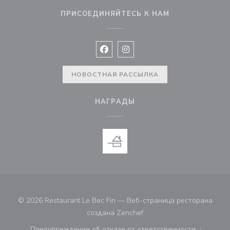
ПРИСОЕДИНЯЙТЕСЬ К НАМ
Facebook ((открывается в новом 
Instagram ((открывается в н
НОВОСТНАЯ РАССЫЛКА
НАГРАДЫ
© 2026 Restaurant Le Bec Fin — Веб-страница ресторана
((открывается в новом ок
создана
Zenchef
Предупреждение об отказе от ответственности