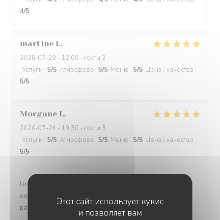
4
/5
martine
L
2026-07-29
- 12:00 - гости 2
Услуги
:
5
/5
Атмосфера
:
5
/5
Меню
:
5
/5
Цена / качество
:
5
/5
Morgane
L
2026-07-24
- 19:30 - гости 3
Услуги
:
5
/5
Атмосфера
:
5
/5
Меню
:
5
/5
Цена / качество
:
5
/5
Un accueil chaleureux, une carte diversifiée, des plats
excellents, nous recommandons ce lieu qui ravie les
Этот сайт использует кукис
papilles
и позволяет вам