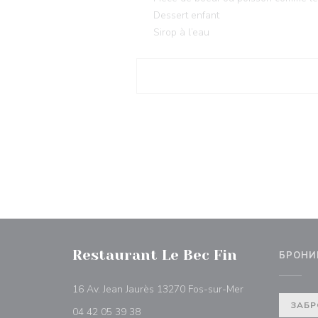
Dessert enfant
Sirop à l’eau
Restaurant Le Bec Fin
БРОНИ
((открывается в
16 Av. Jean Jaurès 13270 Fos-sur-Mer
ЗАБР
04 42 05 39 38