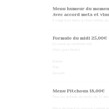
Menu humeur du momen
Avec accord mets et vin
Il s’agit d’un menu à choix entrée, pl
Formule du midi 25,00€
Du lundi au vendredi midi
(Hors jours fériés)
Entrée
Plat
Dessert
Menu Pitchoun 18,00€
Pour les enfants de moins de 11 ans
Pièce de boeuf ou poisson comme le