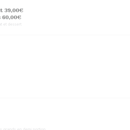
t 39,00€
s 60,00€
at et dessert
s grands en demi portion