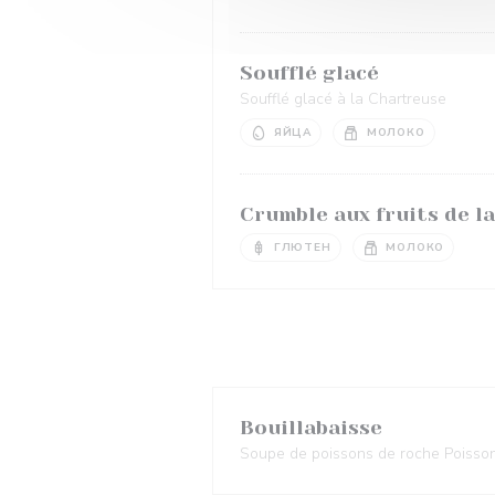
Soufflé glacé
Soufflé glacé à la Chartreuse
ЯЙЦА
МОЛОКО
Crumble aux fruits de l
ГЛЮТЕН
МОЛОКО
Bouillabaisse
Soupe de poissons de roche Poissons 