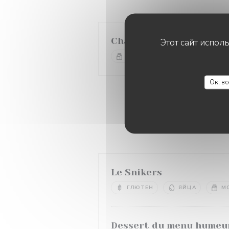
Chariot de Fromages
Этот сайт испол
МОЛОКО
Ок, в
Le Snikers
ГЛЮТЕН
ЯЙЦА
М
Dessert du menu humeu