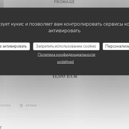
FROMAGE
ьзует кукис и позволяет вам контролировать сервисы к
активировать
RESTAURANT LE BEC FIN
се активировать
Запретить использование cookies
Персонализ
Политика конфиденциальности
DESSERTS
undefined
Le Dessert est à commander en début de repas
11,00 EUR
ОЛОКО
ОРЕХИ
r