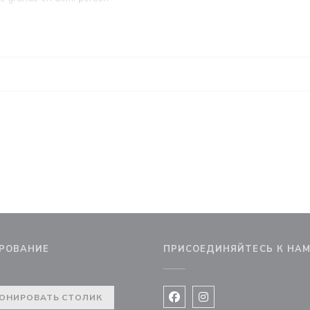
РОВАНИЕ
ПРИСОЕДИНЯЙТЕСЬ К НА
 новом окне))
ОНИРОВАТЬ СТОЛИК
Facebook ((открывается в 
Instagram ((открывае