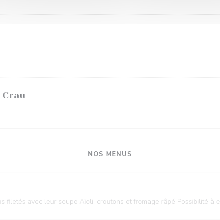
a Crau
NOS MENUS
filetés avec leur soupe Aïoli, croutons et fromage râpé Possibilité à 