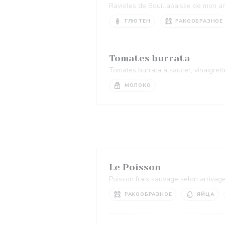
Ravioles de Bouillabaisse de mon am
ГЛЮТЕН
РАКООБРАЗНОЕ
Tomates burrata
Tomates burrata à saucer, vinaigrett
МОЛОКО
Le Poisson
Poisson frais sauvage selon arrivage
РАКООБРАЗНОЕ
ЯЙЦА