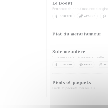
Le Boeuf
Entrecôte de boeuf maturée d'origine
ГЛЮТЕН
АРАХИС
Plat du menu humeur
Sole meunière
Sole meunière découpée en salle
ГЛЮТЕН
РЫБА
М
Pieds et paquets
Pieds et paquets Marseillais