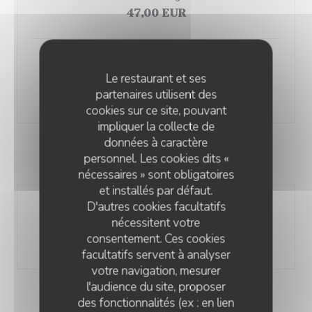
47,00 EUR
Pieds et paquets
Le restaurant et ses
Pieds et paquets Marseillais
partenaires utilisent des
28,00 EUR
cookies sur ce site, pouvant
impliquer la collecte de
données à caractère
personnel. Les cookies dits «
FROMAGE
nécessaires » sont obligatoires
et installés par défaut.
D'autres cookies facultatifs
Chariot de Fromages
nécessitent votre
Liste des allergènes
consentement. Ces cookies
12,00 EUR
facultatifs servent à analyser
votre navigation, mesurer
l'audience du site, proposer
des fonctionnalités (ex : en lien
DESSERTS