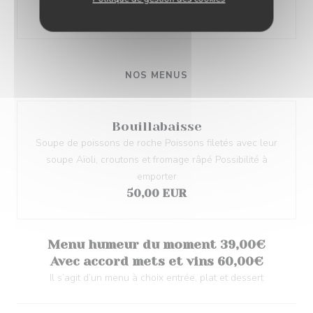
Liste des allergènes
NOS MENUS
Bouillabaisse
Soupe de poissons de roche Poissons filetés avec leur
soupe Aïoli, croutons et fromage râpé Possibilité à
emporter
50,00 EUR
Menu humeur du moment 39,00€
Avec accord mets et vins 60,00€
Il s’agit d’un menu à choix entrée, plat et dessert