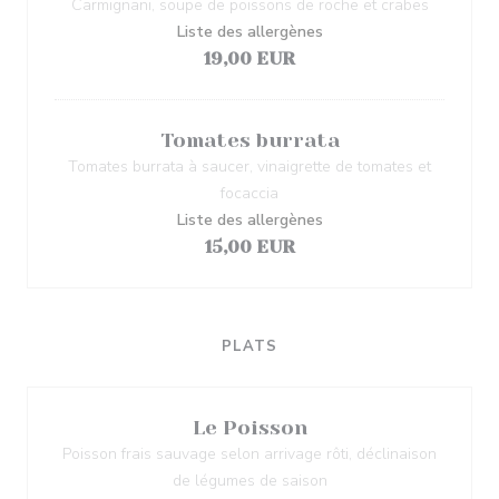
Carmignani, soupe de poissons de roche et crabes
Liste des allergènes
19,00 EUR
Tomates burrata
Tomates burrata à saucer, vinaigrette de tomates et
focaccia
Liste des allergènes
15,00 EUR
PLATS
Le Poisson
Poisson frais sauvage selon arrivage rôti, déclinaison
de légumes de saison