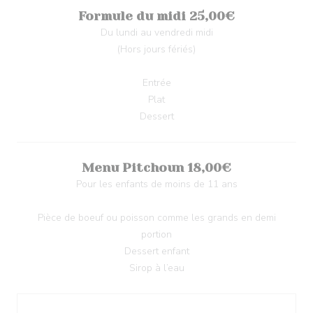
Formule du midi 25,00€
Du lundi au vendredi midi
(Hors jours fériés)
Entrée
Plat
Dessert
Menu Pitchoun 18,00€
Pour les enfants de moins de 11 ans
Pièce de boeuf ou poisson comme les grands en demi
portion
Dessert enfant
Sirop à l’eau