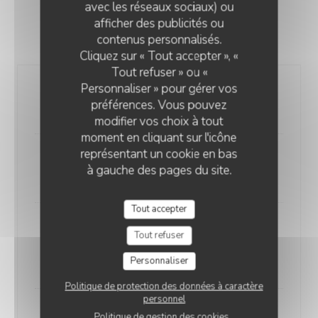
avec les réseaux sociaux) ou
Le Dessert est à commander en début de repas
afficher des publicités ou
RESTAURANT LE BEC FIN
contenus personnalisés.
11,00 EUR
Cliquez sur « Tout accepter », «
Tout refuser » ou «
Personnaliser » pour gérer vos
Le Snikers
préférences. Vous pouvez
Liste des allergènes
modifier vos choix à tout
moment en cliquant sur l'icône
représentant un cookie en bas
Dessert du menu humeur
à gauche des pages du site.
8,00 EUR
Tout accepter
Soufflé glacé
Tout refuser
Soufflé glacé à la Chartreuse
Personnaliser
Liste des allergènes
Politique de protection des données à caractère
personnel
Crumble aux fruits de la Crau
Politique de gestion des cookies