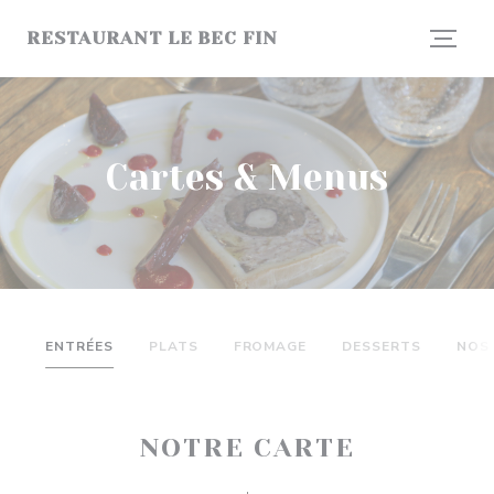
Personnalisation de vos choix en matière de cookies
RESTAURANT LE BEC FIN
Cartes & Menus
ENTRÉES
PLATS
FROMAGE
DESSERTS
NOS
NOTRE CARTE