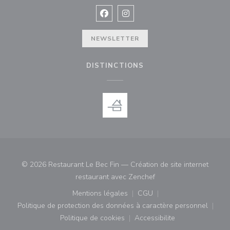
Facebook ((ouvre une nouvelle fenê
Instagram ((ouvre une nouvell
NEWSLETTER
DISTINCTIONS
© 2026 Restaurant Le Bec Fin — Création de site internet
((ouvre une nouvelle fe
restaurant avec
Zenchef
Mentions légales
CGU
((ouvre une nouvelle fenêtre))
((ouvre une nouvelle fenê
Politique de protection des données à caractère personnel
((ouvre une nouvelle fenêtre))
Politique de cookies
Accessibilite
((ouvre une nouvelle fenêtre))
((ouvre une nouvelle fe