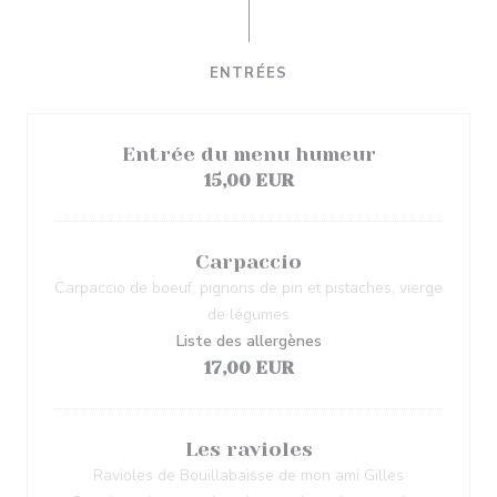
ENTRÉES
Entrée du menu humeur
15,00 EUR
Carpaccio
Carpaccio de boeuf, pignons de pin et pistaches, vierge
de légumes
Liste des allergènes
17,00 EUR
Les ravioles
Ravioles de Bouillabaisse de mon ami Gilles