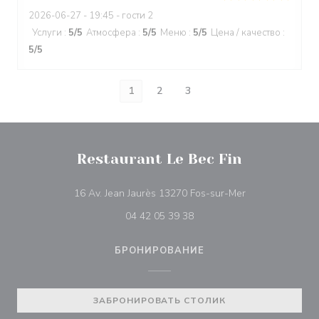
2026-06-27
- 19:45 - гости 2
Услуги
:
5
/5
Атмосфера
:
5
/5
Меню
:
5
/5
Цена / качество
:
5
/5
1
2
3
Restaurant Le Bec Fin
((открывается в
16 Av. Jean Jaurès 13270 Fos-sur-Mer
04 42 05 39 38
БРОНИРОВАНИЕ
ЗАБРОНИРОВАТЬ СТОЛИК