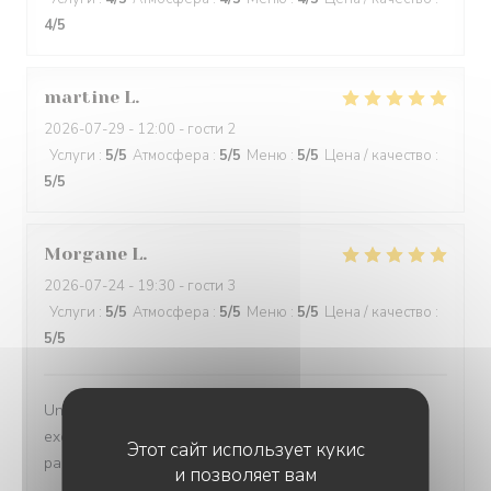
4
/5
martine
L
2026-07-29
- 12:00 - гости 2
Услуги
:
5
/5
Атмосфера
:
5
/5
Меню
:
5
/5
Цена / качество
:
5
/5
Morgane
L
2026-07-24
- 19:30 - гости 3
Услуги
:
5
/5
Атмосфера
:
5
/5
Меню
:
5
/5
Цена / качество
:
5
/5
Un accueil chaleureux, une carte diversifiée, des plats
excellents, nous recommandons ce lieu qui ravie les
Этот сайт использует кукис
papilles
и позволяет вам