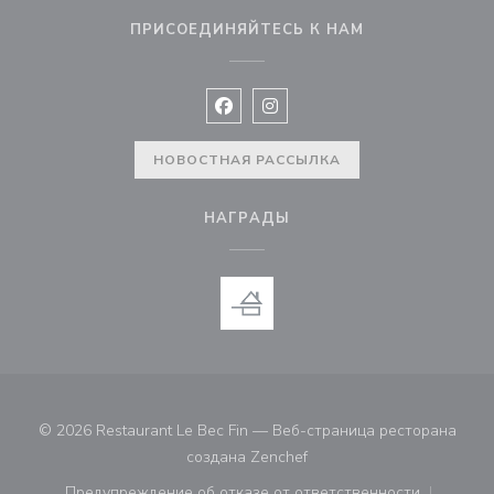
ПРИСОЕДИНЯЙТЕСЬ К НАМ
Facebook ((открывается в новом 
Instagram ((открывается в н
НОВОСТНАЯ РАССЫЛКА
НАГРАДЫ
© 2026 Restaurant Le Bec Fin — Веб-страница ресторана
((открывается в новом ок
создана
Zenchef
Предупреждение об отказе от ответственности