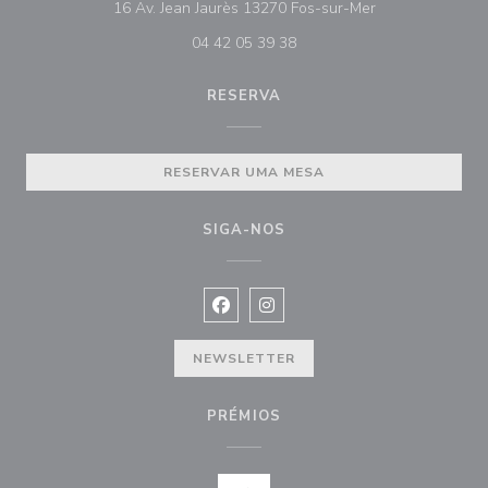
((abre numa nova
16 Av. Jean Jaurès 13270 Fos-sur-Mer
04 42 05 39 38
RESERVA
RESERVAR UMA MESA
SIGA-NOS
Facebook ((abre numa nova janela))
Instagram ((abre numa nova ja
NEWSLETTER
PRÉMIOS