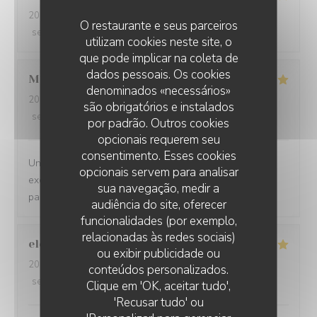
2026-07-29
- 12:00 - guests 2
O restaurante e seus parceiros
service
:
5
/5
ambience
:
5
/5
menu
:
5
/5
quality_price
:
5
/5
utilizam cookies neste site, o
que pode implicar na coleta de
dados pessoais. Os cookies
Morgane
L
denominados «necessários»
2026-07-24
- 19:30 - guests 3
são obrigatórios e instalados
service
:
5
/5
ambience
:
5
/5
menu
:
5
/5
quality_price
:
5
/5
por padrão. Outros cookies
opcionais requerem seu
consentimento. Esses cookies
Un accueil chaleureux, une carte diversifiée, des plats
opcionais servem para analisar
excellents, nous recommandons ce lieu qui ravie les
sua navegação, medir a
papilles
audiência do site, oferecer
funcionalidades (por exemplo,
relacionadas às redes sociais)
elodie
T
ou exibir publicidade ou
2026-07-24
- 19:30 - guests 3
conteúdos personalizados.
service
:
5
/5
ambience
:
5
/5
menu
:
5
/5
quality_price
:
5
/5
RESTAURANT LE BEC FIN
Clique em 'OK, aceitar tudo',
'Recusar tudo' ou