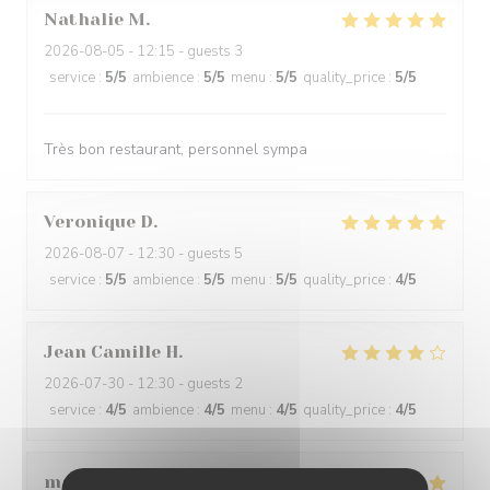
Nathalie
M
2026-08-05
- 12:15 - guests 3
service
:
5
/5
ambience
:
5
/5
menu
:
5
/5
quality_price
:
5
/5
Très bon restaurant, personnel sympa
Veronique
D
2026-08-07
- 12:30 - guests 5
service
:
5
/5
ambience
:
5
/5
menu
:
5
/5
quality_price
:
4
/5
Jean Camille
H
2026-07-30
- 12:30 - guests 2
service
:
4
/5
ambience
:
4
/5
menu
:
4
/5
quality_price
:
4
/5
martine
L