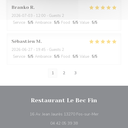
Branko
R
2026-07-03
- 12:00 - Guests 2
Service
:
5
/5
Ambiance
:
5
/5
Food
:
5
/5
Value
:
5
/5
Sébastien
M
2026-06-27
- 19:45 - Guests 2
Service
:
5
/5
Ambiance
:
5
/5
Food
:
5
/5
Value
:
5
/5
1
2
3
Restaurant Le Bec Fin
((opens in a ne
16 Av. Jean Jaurès 13270 Fos-sur-Mer
04 42 05 39 38