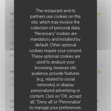
The restaurant and its
Morgane
L
partners use cookies on this
2026-07-24
- 19:30 - Guests 3
site, which may involve the
Service
:
5
/5
Ambiance
collection of personal data.
:
5
/5
Food
:
5
/5
Value
:
5
/5
'Necessary' cookies are
mandatory and installed by
Un accueil chaleureux, une carte diversifiée, des plats
default. Other optional
excellents, nous recommandons ce lieu qui ravie les
cookies require your consent.
papilles
These optional cookies are
used to analyze your
browsing, measure site
elodie
T
audience, provide features
(e.g., related to social
2026-07-24
- 19:30 - Guests 3
networks) or display
Service
:
5
/5
Ambiance
:
5
/5
Food
:
5
/5
Value
:
5
/5
personalized advertising or
RESTAURANT LE BEC FIN
content. Click on 'OK, accept
Mon restaurant préféré! De l’accueil jusqu’aux plats, tout
all', 'Deny all' or 'Personalize'
est toujours parfait. Le service est irréprochable, l’équipe
to manage your preferences.