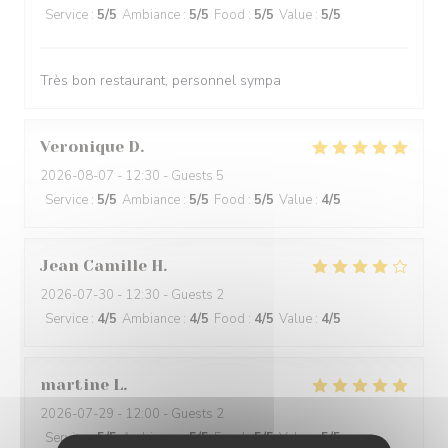
Service
:
5
/5
Ambiance
:
5
/5
Food
:
5
/5
Value
:
5
/5
Très bon restaurant, personnel sympa
Veronique
D
2026-08-07
- 12:30 - Guests 5
Service
:
5
/5
Ambiance
:
5
/5
Food
:
5
/5
Value
:
4
/5
Jean Camille
H
2026-07-30
- 12:30 - Guests 2
Service
:
4
/5
Ambiance
:
4
/5
Food
:
4
/5
Value
:
4
/5
martine
L
2026-07-29
- 12:00 - Guests 2
Service
:
5
/5
Ambiance
:
5
/5
Food
:
5
/5
Value
:
5
/5