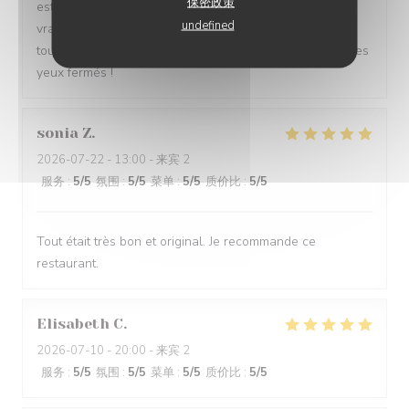
保密政策
est accueillante et professionnelle, et le parking est un
undefined
vrai plus. Merci de nous offrir une telle qualité, c’est
toujours un plaisir de venir chez vous. Je recommande les
yeux fermés !
sonia
Z
2026-07-22
- 13:00 - 来宾 2
服务
:
5
/5
氛围
:
5
/5
菜单
:
5
/5
质价比
:
5
/5
Tout était très bon et original. Je recommande ce
restaurant.
Elisabeth
C
2026-07-10
- 20:00 - 来宾 2
服务
:
5
/5
氛围
:
5
/5
菜单
:
5
/5
质价比
:
5
/5