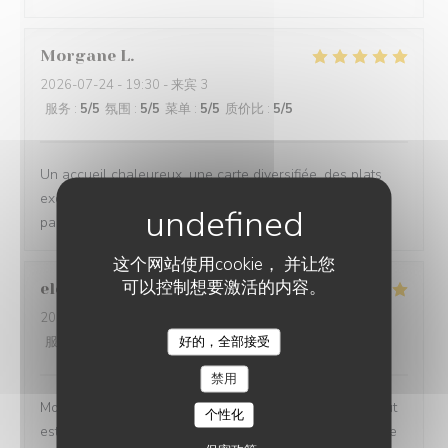
Morgane
L
2026-07-24
- 19:30 - 来宾 3
服务
:
5
/5
氛围
:
5
/5
菜单
:
5
/5
质价比
:
5
/5
Un accueil chaleureux, une carte diversifiée, des plats
excellents, nous recommandons ce lieu qui ravie les
papilles
这个网站使用cookie， 并让您
可以控制想要激活的内容。
elodie
T
2026-07-24
- 19:30 - 来宾 3
好的，全部接受
服务
:
5
/5
氛围
:
5
/5
菜单
:
5
/5
质价比
:
5
/5
RESTAURANT LE BEC FIN
禁用
Mon restaurant préféré! De l’accueil jusqu’aux plats, tout
个性化
est toujours parfait. Le service est irréprochable, l’équipe